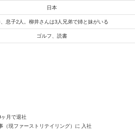
日本
妻、息子2人。柳井さんは3人兄弟で姉と妹がいる
ゴルフ、読書
9ヶ月で退社
事（現ファーストリテイリング）に 入社