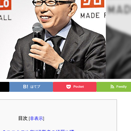
はてブ
Pocket
Feedly
目次
[
非表示
]