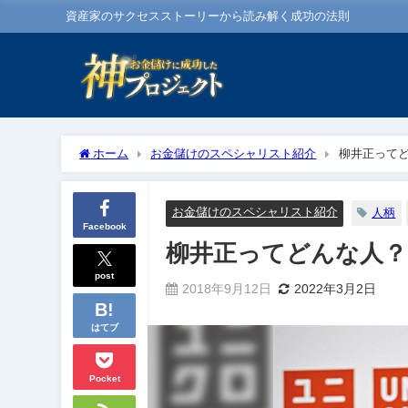
資産家のサクセスストーリーから読み解く成功の法則
ホーム
お金儲けのスペシャリスト紹介
柳井正ってど
お金儲けのスペシャリスト紹介
人柄
Facebook
柳井正ってどんな人？
post
2018年9月12日
2022年3月2日
はてブ
Pocket