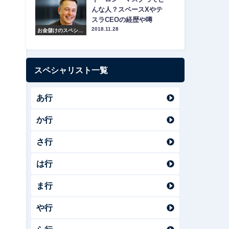
んな人？スペースXやテ
スラCEOの経歴や噂
2018.11.28
お金儲けのスペシャ
リスト紹介
スペシャリスト一覧
あ行
か行
さ行
は行
ま行
や行