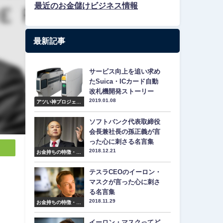
最近のお金儲けビジネス情報
最新記事
サービス向上を追い求め
たSuica・ICカード自動
改札機開発ストーリー
2019.01.08
アツい神プロジェク
ト紹介
ソフトバンク代表取締役
会長兼社長の孫正義が言
った心に刺さる名言集
2018.12.21
お金持ちの特徴・マ
インド・名言集
テスラCEOのイーロン・
マスクが言った心に刺さ
る名言集
2018.11.29
お金持ちの特徴・マ
インド・名言集
イーロン・マスクってど