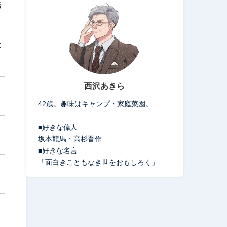
締
よ
西沢あきら
42歳。趣味はキャンプ・家庭菜園。
■好きな偉人
坂本龍馬・高杉晋作
■好きな名言
「面白きこともなき世をおもしろく」