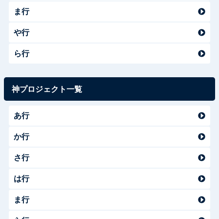
ま行
や行
ら行
神プロジェクト一覧
あ行
か行
さ行
は行
ま行