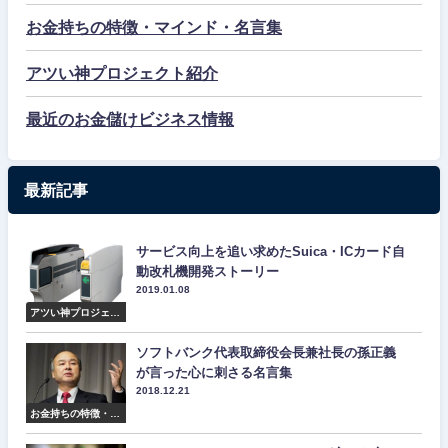
お金持ちの特徴・マインド・名言集
アツい神プロジェクト紹介
最近のお金儲けビジネス情報
最新記事
サービス向上を追い求めたSuica・ICカード自
動改札機開発ストーリー
2019.01.08
アツい神プロジェク
ト紹介
ソフトバンク代表取締役会長兼社長の孫正義
が言った心に刺さる名言集
2018.12.21
お金持ちの特徴・マ
インド・名言集