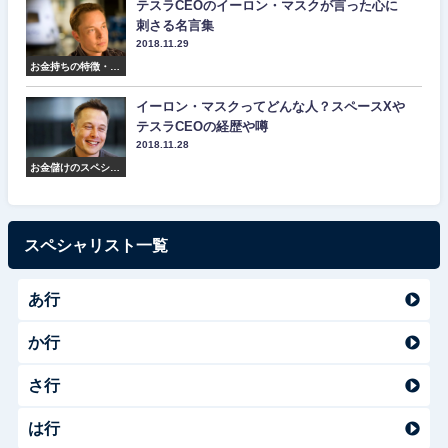
テスラCEOのイーロン・マスクが言った心に
刺さる名言集
2018.11.29
お金持ちの特徴・マ
インド・名言集
イーロン・マスクってどんな人？スペースXや
テスラCEOの経歴や噂
2018.11.28
お金儲けのスペシャ
リスト紹介
スペシャリスト一覧
あ行
か行
さ行
は行