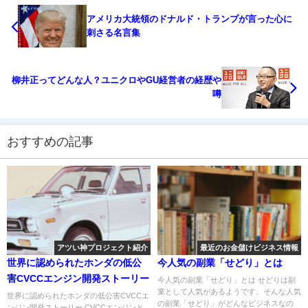
アメリカ大統領のドナルド・トランプが言った心に
刺さる名言集
柳井正ってどんな人？ユニクロやGU経営者の経歴や
噂
おすすめの記事
アツい神プロジェクト紹介
最近のお金儲けビジネス情報
世界に認められたホンダの低公
今人気の副業「せどり」とは
害CVCCエンジン開発ストーリー
今人気の副業「せどり」とは せどりは副
業として人気があるようです。そんな人気
世界に認められたホンダの低公害CVCCエ
の副業「せどり」がどんなビジネスなの
ンジン開発ストーリー CVCCエンジンと