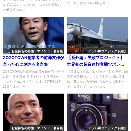
か、気になる仕事内容を書い...
は CVCCエンジンとは、ホンダが開発し
た低公害のエ...
お金持ちの特徴・マインド・名言集
アツい神プロジェクト紹介
ZOZOTOWN創業者の前澤友作が
【番外編：失敗プロジェクト】
言った心に刺さる名言集
世界初の超音速旅客機ツポレフ
144飛行
ZOZOTOWN創業者の前澤友作が言った心
【番外編：失敗プロジェクト】世界初の超
に刺さる名言集 前澤友作とは 前澤友作
音速旅客機ツポレフ144飛行 今回は番外
（まえざわゆうさく）とは、1975年11月
編、莫大なお金がかけられたにも関わら
22日生まれ、千...
ず、失敗してしまったプ...
お金持ちの特徴・マインド・名言集
アツい神プロジェクト紹介