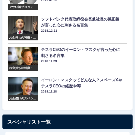
2019.01.08
アツい神プロジェク
ト紹介
ソフトバンク代表取締役会長兼社長の孫正義
が言った心に刺さる名言集
2018.12.21
お金持ちの特徴・マ
インド・名言集
テスラCEOのイーロン・マスクが言った心に
刺さる名言集
2018.11.29
お金持ちの特徴・マ
インド・名言集
イーロン・マスクってどんな人？スペースXや
テスラCEOの経歴や噂
2018.11.28
お金儲けのスペシャ
リスト紹介
スペシャリスト一覧