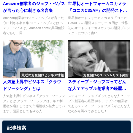
Amazon創業者のジェフ・ベゾス
世界初オートフォーカスカメラ
が言った心に刺さる名言集
「コニカC35AF」の開発ストー
リー
Amazon創業者のジェフ・ベゾスが言った
世界初オートフォーカスカメラ「コニカ
心に刺さる名言集 ジェフ・ベゾスとは ジ
C35AF」の開発ストーリー 今回は、世界
ェフ・ベゾスは、Amazon.comの共同創設
初のオートフォーカスカメラの開発プロジ
者であり、同...
ェクトについて書い...
最近のお金儲けビジネス情報
お金儲けのスペシャリスト紹介
人気急上昇中ビジネス「クラウ
スティーブ・ジョブズってどん
ドソーシング」とは
な人？アップル創業者の経歴や
噂
人気急上昇中ビジネス「クラウドソーシン
スティーブ・ジョブズってどんな人？アッ
グ」とは クラウドソーシングは、年々利
プル創業者の経歴や噂 アップルの創業者
用者が増加してきて市場規模が拡大してい
であるスティーブ・ジョブズ氏がどんな人
ます。副業としてもやる人...
なのかを調べてみました！...
記事検索