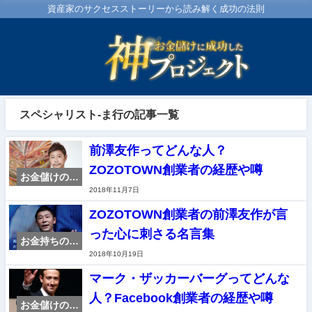
資産家のサクセスストーリーから読み解く成功の法則
スペシャリスト-ま行の記事一覧
前澤友作ってどんな人？
ZOZOTOWN創業者の経歴や噂
お金儲けのス
2018年11月7日
ペシャリスト
紹介
ZOZOTOWN創業者の前澤友作が言
った心に刺さる名言集
お金持ちの特
2018年10月19日
徴・マイン
ド・名言集
マーク・ザッカーバーグってどんな
人？Facebook創業者の経歴や噂
お金儲けのス