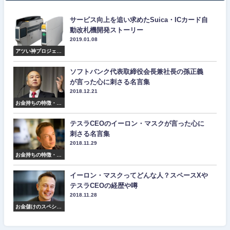
サービス向上を追い求めたSuica・ICカード自
動改札機開発ストーリー
2019.01.08
アツい神プロジェク
ト紹介
ソフトバンク代表取締役会長兼社長の孫正義
が言った心に刺さる名言集
2018.12.21
お金持ちの特徴・マ
インド・名言集
テスラCEOのイーロン・マスクが言った心に
刺さる名言集
2018.11.29
お金持ちの特徴・マ
インド・名言集
イーロン・マスクってどんな人？スペースXや
テスラCEOの経歴や噂
2018.11.28
お金儲けのスペシャ
リスト紹介