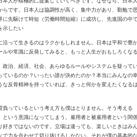
日本人が積極的に提案していくべきです。なぜなら、日本
からです。日本人は協調性が高く、集中力があり、勤勉で
界に先駆けて時短（労働時間短縮）に成功し、先進国の中
を示したい
に沿って生きるのはラクかもしれません。日本は平和で豊
ールや常識に反発してみると、もっと人生がおもしろくな
。政治、経済、社会、あらゆるルールやシステムを疑って
っているのか？いったい誰が決めたのか？本当にみんなの
うな反骨精神を持っていれば、きっと何かを変えたくなる
背負っているという考え方も僕はとりません。そう考える
」という意識になってしまう。雇用者と被雇用者という関
り好きではないのです。立場は違っても、楽しいときはみ
なで力を合わせて切り抜けるしかない。それが僕の基本的