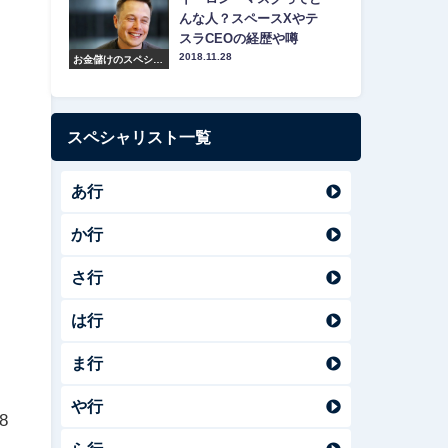
んな人？スペースXやテ
スラCEOの経歴や噂
2018.11.28
お金儲けのスペシャ
リスト紹介
スペシャリスト一覧
あ行
か行
さ行
は行
ま行
や行
8