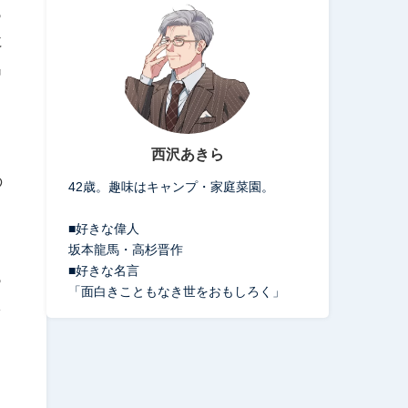
っ
に
出
西沢あきら
の
42歳。趣味はキャンプ・家庭菜園。
■好きな偉人
坂本龍馬・高杉晋作
■好きな名言
っ
「面白きこともなき世をおもしろく」
し