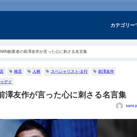
カテゴリー
TOWN創業者の前澤友作が言った心に刺さる名言集
言
格言
人柄
スペシャリスト-ま行
前澤友作
トゥデイ
者の前澤友作が言った心に刺さる名言集
kami-p