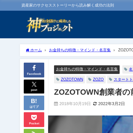
資産家のサクセスストーリーから読み解く成功の法則
ホーム
お金持ちの特徴・マインド・名言集
ZOZO
お金持ちの特徴・マインド・名言集
名
Facebook
ZOZOTOWN
ZOZO
スタート
post
ZOZOTOWN創業
2018年10月19日
2022年3月2日
はてブ
Pocket