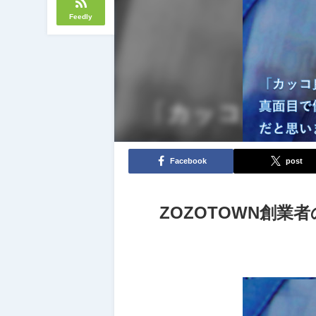
Feedly
Facebook
post
ZOZOTOWN創