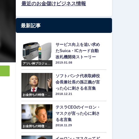
最近のお金儲けビジネス情報
最新記事
サービス向上を追い求め
たSuica・ICカード自動
改札機開発ストーリー
2019.01.08
アツい神プロジェク
ト紹介
ソフトバンク代表取締役
会長兼社長の孫正義が言
った心に刺さる名言集
2018.12.21
お金持ちの特徴・マ
インド・名言集
テスラCEOのイーロン・
マスクが言った心に刺さ
る名言集
2018.11.29
お金持ちの特徴・マ
インド・名言集
イーロン・マスクってど