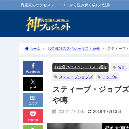
資産家のサクセスストーリーから読み解く成功の法則
ホーム
お金儲けのスペシャリスト紹介
スティーブ
お金儲けのスペシャリスト紹介
名言
Facebook
スティーブジョブズ
アップル
post
スティーブ・ジョブ
や噂
はてブ
2018年7月13日
2018年7月13日
Pocket