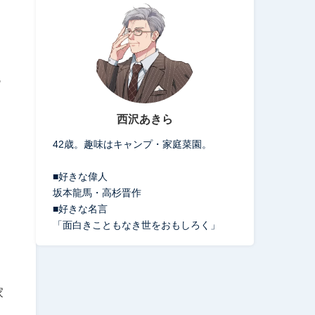
っ
西沢あきら
42歳。趣味はキャンプ・家庭菜園。
■好きな偉人
坂本龍馬・高杉晋作
■好きな名言
「面白きこともなき世をおもしろく」
家