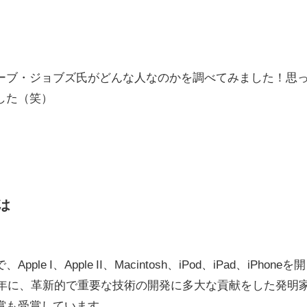
ーブ・ジョブズ氏がどんな人なのかを調べてみました！思
した（笑）
は
 I、Apple II、Macintosh、iPod、iPad、iPhoneを開
5年に、革新的で重要な技術の開発に多大な貢献をした発明
賞も受賞しています。