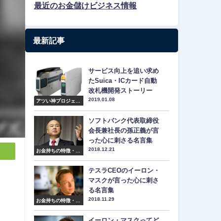
最近のお金儲けビジネス情報
最新記事
サービス向上を追い求め
たSuica・ICカード自動
改札機開発ストーリー
2019.01.08
アツい神プロジェク
ト紹介
ソフトバンク代表取締役
会長兼社長の孫正義が言
った心に刺さる名言集
2018.12.21
お金持ちの特徴・マ
インド・名言集
テスラCEOのイーロン・
マスクが言った心に刺さ
る名言集
2018.11.29
お金持ちの特徴・マ
インド・名言集
イーロン・マスクってど