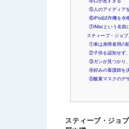
④口が悪すぎる
⑤人のアイディア
⑥iPod試作機を
⑦iMacという名
スティーブ・ジョブ
①車は身障者用の
②子供を認知せず
③ガンが見つかり
④好みの看護師を
⑤酸素マスクのデ
スティーブ・ジョ