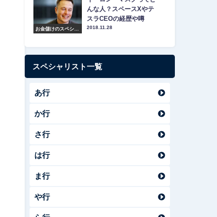
んな人？スペースXやテ
スラCEOの経歴や噂
2018.11.28
お金儲けのスペシャ
リスト紹介
スペシャリスト一覧
あ行
か行
さ行
は行
ま行
や行