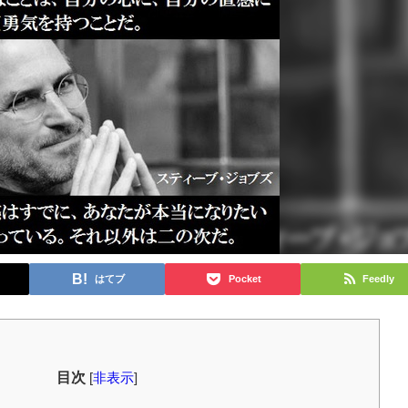
はてブ
Pocket
Feedly
目次
[
非表示
]