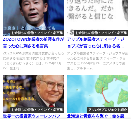
お金持ちの特徴・マインド・名言集
お金持ちの特徴・マインド・名言集
ZOZOTOWN創業者の前澤友作が
アップル創業者スティーブ・ジ
言った心に刺さる名言集
ョブズが言った心に刺さる名言
集
ZOZOTOWN創業者の前澤友作が言った心
アップル創業者スティーブ・ジョブズが言
に刺さる名言集 前澤友作とは 前澤友作
った心に刺さる名言集 スティーブ・ジョ
（まえざわゆうさく）とは、1975年11月
ブズとは 1955年2月24日にアメリカで誕
22日生まれ、千...
生し、フルネーム...
お金持ちの特徴・マインド・名言集
アツい神プロジェクト紹介
世界一の投資家ウォーレンバフ
北海道と青森をを繋ぐ！命を懸
ェットが言った心に刺さる名言
けた青函トンネル建設ストーリ
集
ー
世界一の投資家ウォーレンバフェットが言
北海道と青森をを繋ぐ！命を懸けた青函ト