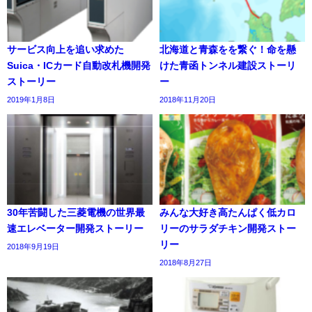
サービス向上を追い求めた
北海道と青森をを繋ぐ！命を懸
Suica・ICカード自動改札機開発
けた青函トンネル建設ストーリ
ストーリー
ー
2019年1月8日
2018年11月20日
30年苦闘した三菱電機の世界最
みんな大好き高たんぱく低カロ
速エレベーター開発ストーリー
リーのサラダチキン開発ストー
リー
2018年9月19日
2018年8月27日