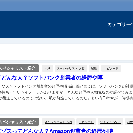
カテゴリー
スペシャリスト紹介
人柄
スペシャリスト-さ行
経歴
エピソード
てどんな人？ソフトバンク創業者の経歴や噂
フトバンク創業者の経歴や噂 孫正義と言えば、ソフトバンクの社長で日
金持ちっていうイメージがありますが、どんな経歴や人物像なのか調べてみま
が後退しているのではない。私が前進しているのだ」というTwitterが一時期
ユーモアのセンスも長けてそうですね！...
スペシャリスト紹介
スペシャリスト-さ行
エピソード
ジェフ・ベゾス
Am
ゾスってどんな人？Amazon創業者の経歴や噂