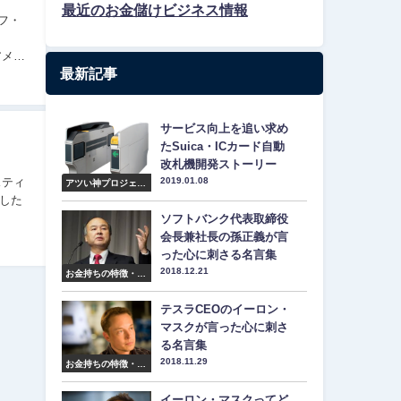
最近のお金儲けビジネス情報
アメリ
最新記事
サービス向上を追い求め
たSuica・ICカード自動
改札機開発ストーリー
2019.01.08
アツい神プロジェク
ト紹介
した
ソフトバンク代表取締役
会長兼社長の孫正義が言
った心に刺さる名言集
2018.12.21
お金持ちの特徴・マ
インド・名言集
テスラCEOのイーロン・
マスクが言った心に刺さ
る名言集
2018.11.29
お金持ちの特徴・マ
インド・名言集
イーロン・マスクってど