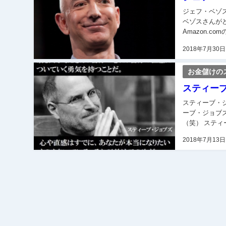
ジェフ・ベゾスってどんな
ベゾスさんがどんな人なの
Amazon.
カのワシントン
2018年7月30日
お金儲けの
スティー
スティーブ・ジョブ
ーブ・ジョブ
（笑） スティーブ・ジョブズとは アップル社の共同創業者の一人で、Apple I、Apple II、
Macintosh、iP
2018年7月13日