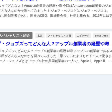
人？Amazon創業者の経歴や噂 今回はAmazon.com創業者のジェフ・
かを調べてみました！ ジェフ・ベゾスとは ジェフ・ベゾスは、
comの共同創設者であり、同社のCEO、取締役会長、社長を務める。2013年には
・ポスト社を...
スペシャリスト紹介
名言
スペシャリスト-さ行
エピソード
Steve Jobs
ブ・ジョブズってどんな人？アップル創業者の経歴や噂
ズってどんな人？アップル創業者の経歴や噂 アップルの創業者であるスティ
ズ氏がどんな人なのかを調べてみました！思っていたよりもヒドイ人で驚きま
od、iPa...