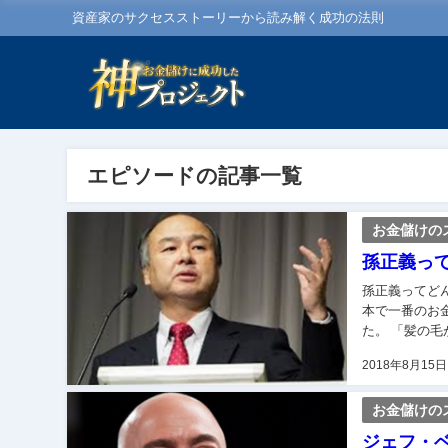
資産家のサクセスストーリーから読み解く成功の法則
エピソードの記事一覧
お金儲けの
孫正義っ
孫正義ってどんな人？ソ
本で一番のお
た。 「髪の毛
なりましたが、
2018年8月15日
お金儲けの
ジェフ・ベ