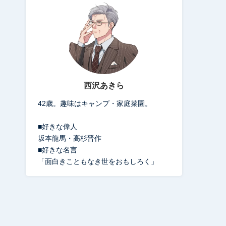
西沢あきら
42歳。趣味はキャンプ・家庭菜園。
■好きな偉人
坂本龍馬・高杉晋作
■好きな名言
「面白きこともなき世をおもしろく」