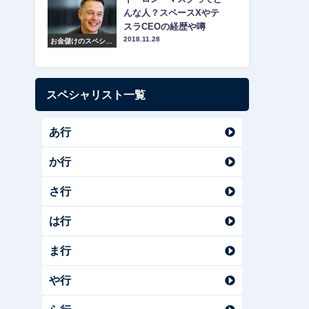
んな人？スペースXやテ
スラCEOの経歴や噂
2018.11.28
お金儲けのスペシャ
リスト紹介
スペシャリスト一覧
あ行
か行
さ行
は行
ま行
や行