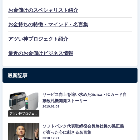
お金儲けのスペシャリスト紹介
お金持ちの特徴・マインド・名言集
アツい神プロジェクト紹介
最近のお金儲けビジネス情報
最新記事
サービス向上を追い求めたSuica・ICカード自
動改札機開発ストーリー
2019.01.08
アツい神プロジェク
ト紹介
ソフトバンク代表取締役会長兼社長の孫正義
が言った心に刺さる名言集
2018.12.21