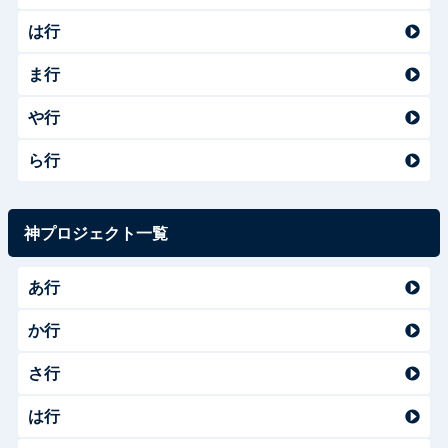
は行
ま行
や行
ら行
神プロジェクト一覧
あ行
か行
さ行
は行