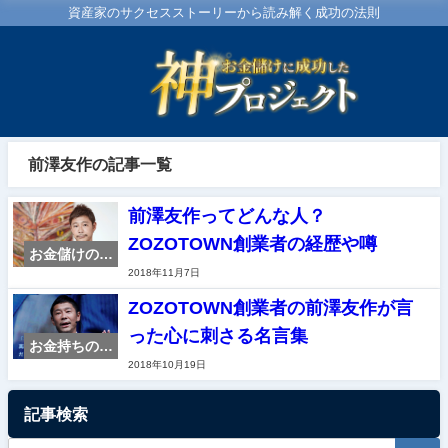
資産家のサクセスストーリーから読み解く成功の法則
前澤友作の記事一覧
前澤友作ってどんな人？
ZOZOTOWN創業者の経歴や噂
お金儲けのス
2018年11月7日
ペシャリスト
紹介
ZOZOTOWN創業者の前澤友作が言
った心に刺さる名言集
お金持ちの特
2018年10月19日
徴・マイン
ド・名言集
記事検索