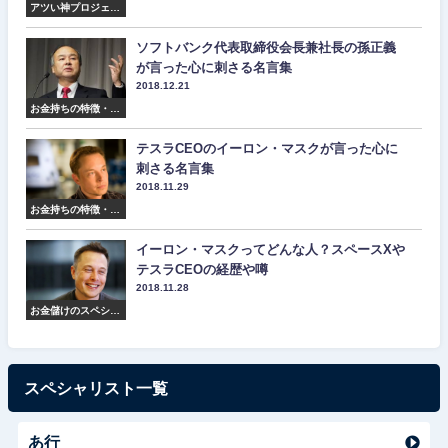
アツい神プロジェク
ト紹介
ソフトバンク代表取締役会長兼社長の孫正義
が言った心に刺さる名言集
2018.12.21
お金持ちの特徴・マ
インド・名言集
テスラCEOのイーロン・マスクが言った心に
刺さる名言集
2018.11.29
お金持ちの特徴・マ
インド・名言集
イーロン・マスクってどんな人？スペースXや
テスラCEOの経歴や噂
2018.11.28
お金儲けのスペシャ
リスト紹介
スペシャリスト一覧
あ行