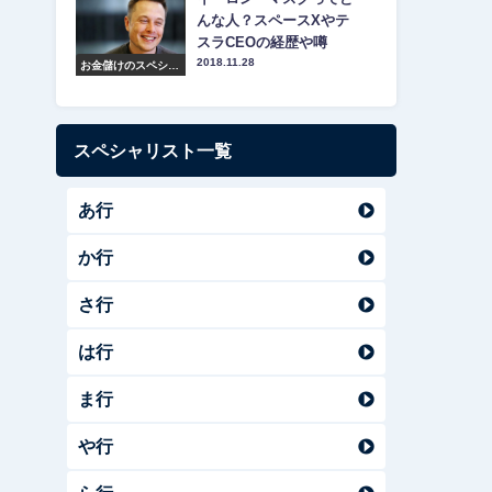
んな人？スペースXやテ
スラCEOの経歴や噂
2018.11.28
お金儲けのスペシャ
リスト紹介
スペシャリスト一覧
あ行
か行
さ行
は行
ま行
や行