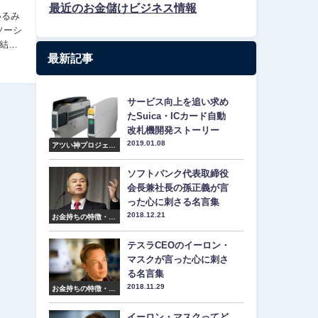
最近のお金儲けビジネス情報
結び
最新記事
サービス向上を追い求め
たSuica・ICカード自動
改札機開発ストーリー
2019.01.08
アツい神プロジェク
ト紹介
ソフトバンク代表取締役
会長兼社長の孫正義が言
った心に刺さる名言集
2018.12.21
お金持ちの特徴・マ
インド・名言集
テスラCEOのイーロン・
マスクが言った心に刺さ
る名言集
2018.11.29
お金持ちの特徴・マ
インド・名言集
イーロン・マスクってど