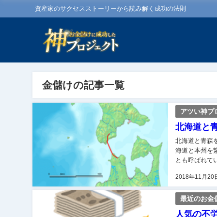
資産家のサクセスストーリーから読み解く成功の法則
金儲けの記事一覧
アツい神プ
北海道と
北海道と青森をを繋ぐ
海道と本州を
とも呼ばれて
た。 そこで当
2018年11月20
最近のお金
人気の不