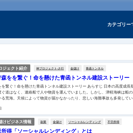
カテゴリー
ロジェクト紹介
神プロジェクト-さ行
金儲け
青函トンネル
青森をを繋ぐ！命を懸けた青函トンネル建設ストーリー
！命を懸けた青函トンネル建設ストーリー あらすじ 日本の高度成長期、北
繋ぐ道はなく、連絡船で人や物資を運んでいました。しかし、津軽海峡は船の
いる荒海。天候によって物資が届かなかったり、悲しい海難事故も多発してい
時の国鉄は、この状況を打破するために函館と...
日
儲けビジネス情報
副業
金儲け
ソーシャルレンディング
不労所得
労所得「ソーシャルレンディング」とは