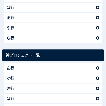
は行
ま行
や行
ら行
神プロジェクト一覧
あ行
か行
さ行
は行