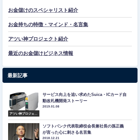
お金儲けのスペシャリスト紹介
お金持ちの特徴・マインド・名言集
アツい神プロジェクト紹介
最近のお金儲けビジネス情報
最新記事
サービス向上を追い求めたSuica・ICカード自
動改札機開発ストーリー
2019.01.08
アツい神プロジェク
ト紹介
ソフトバンク代表取締役会長兼社長の孫正義
が言った心に刺さる名言集
2018.12.21