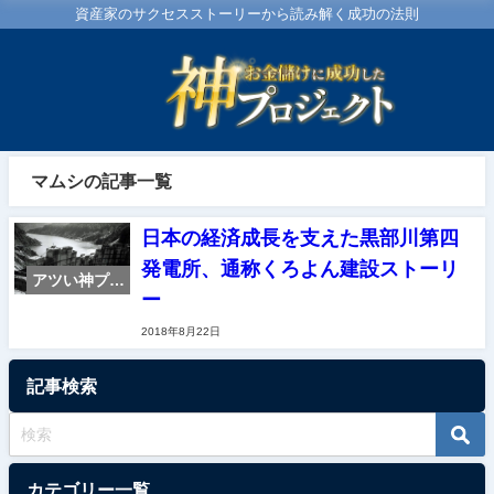
資産家のサクセスストーリーから読み解く成功の法則
マムシの記事一覧
日本の経済成長を支えた黒部川第四
発電所、通称くろよん建設ストーリ
アツい神プロ
ー
ジェクト紹介
2018年8月22日
記事検索
カテゴリー一覧