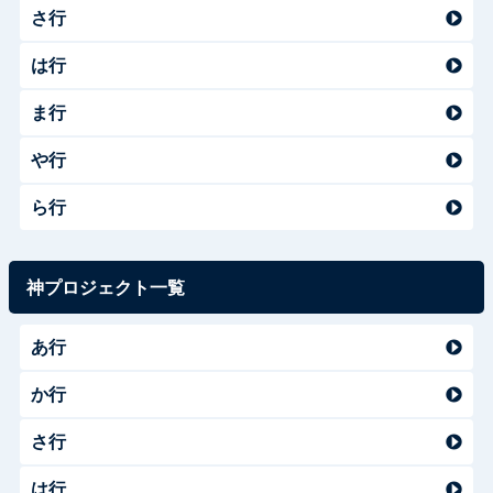
さ行
は行
ま行
や行
ら行
神プロジェクト一覧
あ行
か行
さ行
は行