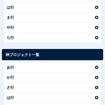
は行
ま行
や行
ら行
神プロジェクト一覧
あ行
か行
さ行
は行