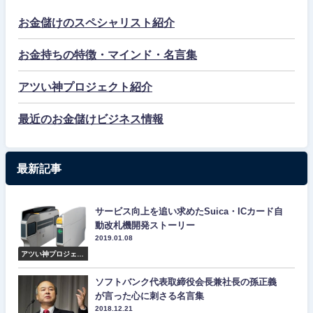
お金儲けのスペシャリスト紹介
お金持ちの特徴・マインド・名言集
アツい神プロジェクト紹介
最近のお金儲けビジネス情報
最新記事
サービス向上を追い求めたSuica・ICカード自
動改札機開発ストーリー
2019.01.08
アツい神プロジェク
ト紹介
ソフトバンク代表取締役会長兼社長の孫正義
が言った心に刺さる名言集
2018.12.21