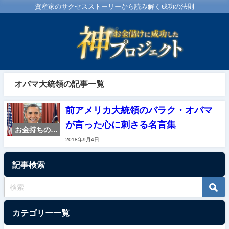
資産家のサクセスストーリーから読み解く成功の法則
オバマ大統領の記事一覧
前アメリカ大統領のバラク・オバマ
が言った心に刺さる名言集
お金持ちの特
2018年9月4日
徴・マイン
ド・名言集
記事検索
カテゴリー一覧