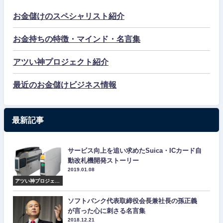
お金儲けのスペシャリスト紹介
お金持ちの特徴・マインド・名言集
アツい神プロジェクト紹介
最近のお金儲けビジネス情報
最新記事
サービス向上を追い求めたSuica・ICカード自
動改札機開発ストーリー
2019.01.08
アツい神プロジェク
ト紹介
ソフトバンク代表取締役会長兼社長の孫正義
が言った心に刺さる名言集
2018.12.21