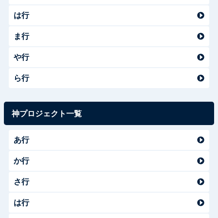
は行
ま行
や行
ら行
神プロジェクト一覧
あ行
か行
さ行
は行