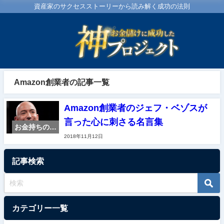
資産家のサクセスストーリーから読み解く成功の法則
Amazon創業者の記事一覧
Amazon創業者のジェフ・ベゾスが
言った心に刺さる名言集
お金持ちの特
2018年11月12日
徴・マイン
ド・名言集
記事検索
カテゴリー一覧