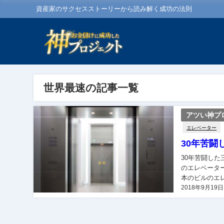
資産家のサクセスストーリーから読み解く成功の法則
世界最速の記事一覧
アツい神プ
エレベーター
30年苦
30年苦闘した三菱電
のエレベータ
本のビルのエ
2018年9月19日
エレベーターの