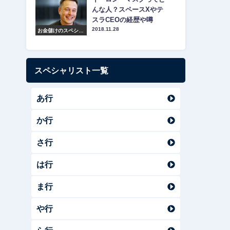
んな人？スペースXやテ
スラCEOの経歴や噂
2018.11.28
お金儲けのスペシャ
リスト紹介
スペシャリスト一覧
あ行
か行
さ行
は行
ま行
や行