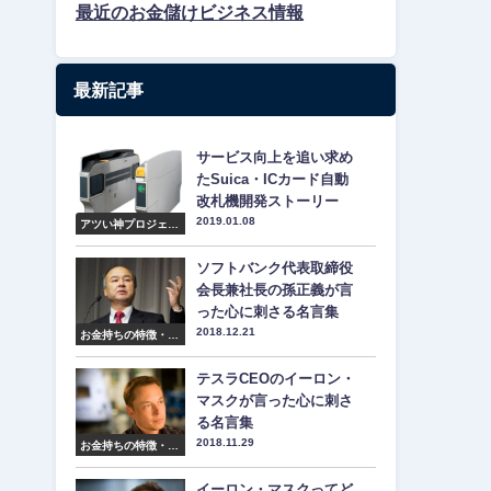
最近のお金儲けビジネス情報
最新記事
サービス向上を追い求め
たSuica・ICカード自動
改札機開発ストーリー
2019.01.08
アツい神プロジェク
ト紹介
ソフトバンク代表取締役
会長兼社長の孫正義が言
った心に刺さる名言集
2018.12.21
お金持ちの特徴・マ
インド・名言集
テスラCEOのイーロン・
マスクが言った心に刺さ
る名言集
2018.11.29
お金持ちの特徴・マ
インド・名言集
イーロン・マスクってど