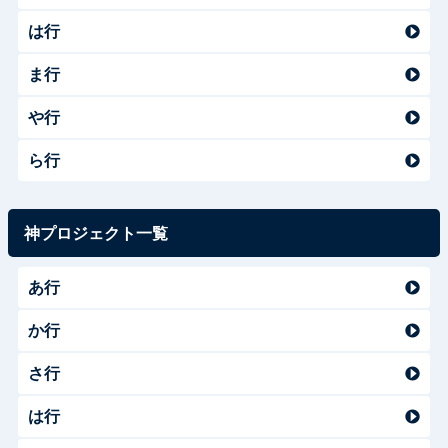
は行
ま行
や行
ら行
神プロジェクト一覧
あ行
か行
さ行
は行