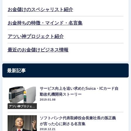
お金儲けのスペシャリスト紹介
お金持ちの特徴・マインド・名言集
アツい神プロジェクト紹介
最近のお金儲けビジネス情報
最新記事
サービス向上を追い求めたSuica・ICカード自
動改札機開発ストーリー
2019.01.08
アツい神プロジェク
ト紹介
ソフトバンク代表取締役会長兼社長の孫正義
が言った心に刺さる名言集
2018.12.21